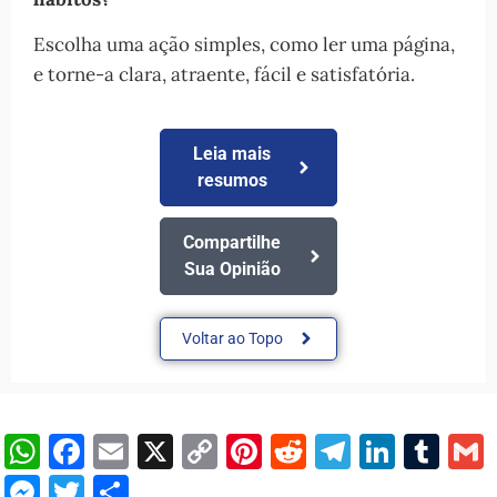
Escolha uma ação simples, como ler uma página,
e torne-a clara, atraente, fácil e satisfatória.
Leia mais
resumos
Compartilhe
Sua Opinião
Voltar ao Topo
WhatsApp
Facebook
Email
X
Copy
Pinterest
Reddit
Telegra
Linke
Tu
Link
Messenger
Twitter
Share