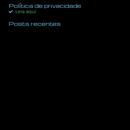
Política de privacidade
Leia aqui
Posts recentes
A Regra 10X: O Diferencial Decisivo Entre o Sucesso
e o Fracasso nos Negócios e na Vida
dezembro 5, 2025
Inteligência Visual: Aprenda a Arte da Percepção e
Transforme Sua Vida Pessoal e Profissional
novembro 23, 2025