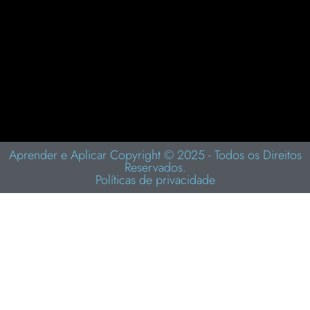
Como Aumentar a Capacidade do Seu Cérebro:
Dicas Práticas de Joe Dispenza para Desbloquear
Seu Potencial Mental
novembro 8, 2025
Aprender e Aplicar Copyright © 2025 - Todos os Direitos
Reservados.
Políticas de privacidade