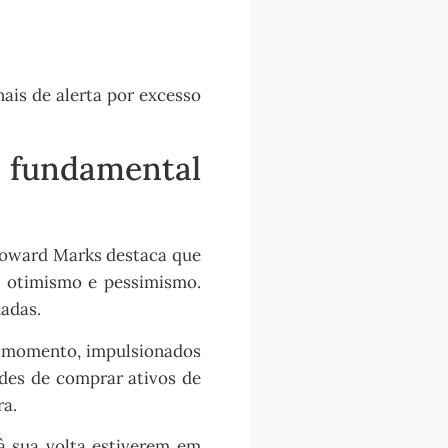
nais de alerta por excesso
é fundamental
Howard Marks destaca que
e otimismo e pessimismo.
adas.
r momento, impulsionados
des de comprar ativos de
ra.
à sua volta estiverem em