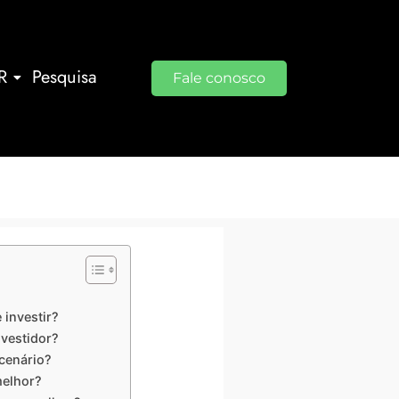
R
Pesquisa
Fale conosco
 investir?
nvestidor?
cenário?
melhor?