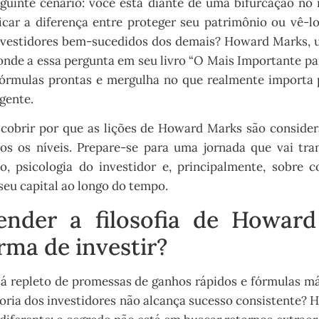
uinte cenário: você está diante de uma bifurcação no 
icar a diferença entre proteger seu patrimônio ou vê-l
investidores bem-sucedidos dos demais? Howard Marks, 
onde a essa pergunta em seu livro “O Mais Importante par
fórmulas prontas e mergulha no que realmente importa p
igente.
scobrir por que as lições de Howard Marks são conside
dos os níveis. Prepare-se para uma jornada que vai tra
do, psicologia do investidor e, principalmente, sobre
seu capital ao longo do tempo.
ender a filosofia de Howar
rma de investir?
á repleto de promessas de ganhos rápidos e fórmulas m
ioria dos investidores não alcança sucesso consistente