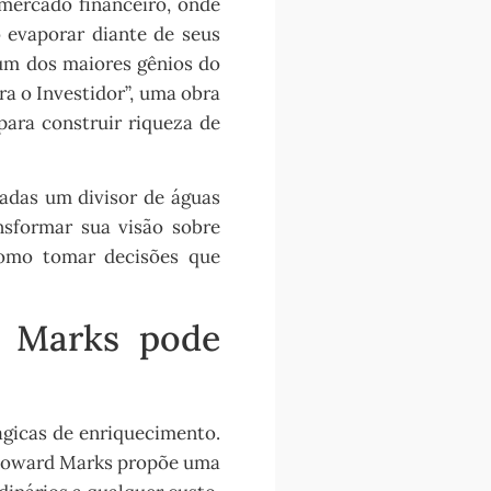
mercado financeiro, onde
o evaporar diante de seus
um dos maiores gênios do
a o Investidor”, uma obra
ara construir riqueza de
radas um divisor de águas
nsformar sua visão sobre
 como tomar decisões que
d Marks pode
ágicas de enriquecimento.
? Howard Marks propõe uma