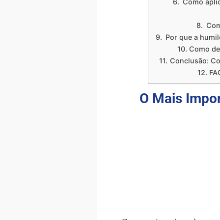
Como aplic
Com
Por que a humil
Como des
Conclusão: Co
FAQ
O Mais Impor