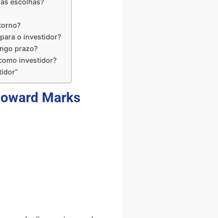
uas escolhas?
torno?
para o investidor?
ongo prazo?
como investidor?
tidor”
 Howard Marks