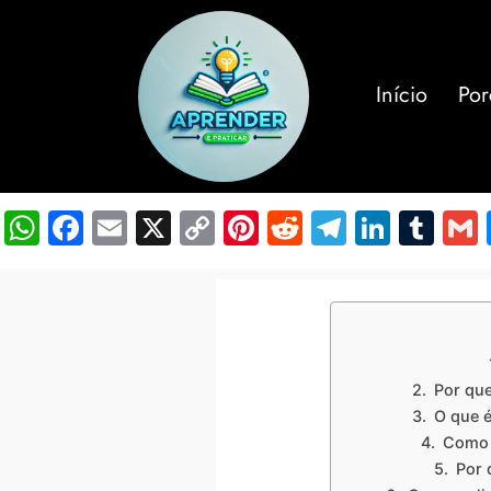
Início
Por
WhatsApp
Facebook
Email
X
Copy
Pinterest
Reddit
Telegra
Linke
Tu
Link
Por que
O que é
Como 
Por 