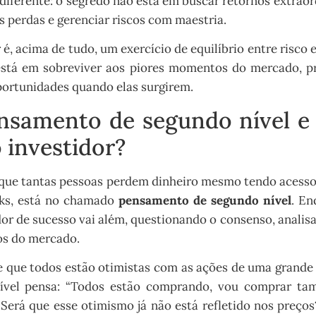
iferente: o segredo não está em buscar retornos extraord
 perdas e gerenciar riscos com maestria.
é, acima de tudo, um exercício de equilíbrio entre risco 
 está em sobreviver aos piores momentos do mercado, pr
portunidades quando elas surgirem.
nsamento de segundo nível e 
o investidor?
r que tantas pessoas perdem dinheiro mesmo tendo acess
rks, está no chamado
pensamento de segundo nível
. En
dor de sucesso vai além, questionando o consenso, analis
s do mercado.
 que todos estão otimistas com as ações de uma grande 
nível pensa: “Todos estão comprando, vou comprar tam
“Será que esse otimismo já não está refletido nos preço