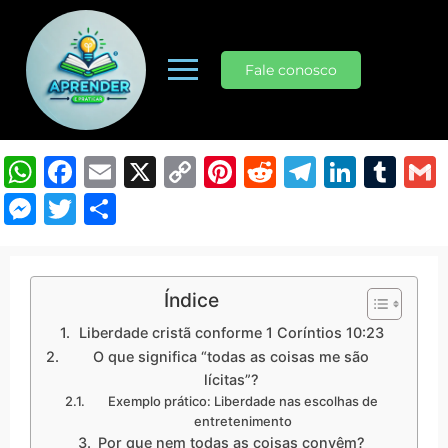
Fale conosco
WhatsApp
Facebook
Email
X
Copy
Pinterest
Reddit
Telegra
Linke
Tu
Link
Messenger
Twitter
Share
Índice
Liberdade cristã conforme 1 Coríntios 10:23
O que significa “todas as coisas me são
lícitas”?
Exemplo prático: Liberdade nas escolhas de
entretenimento
Por que nem todas as coisas convêm?