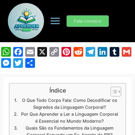
Fale conosco
WhatsApp
Facebook
Email
X
Copy
Pinterest
Reddit
Telegra
Linke
Tu
Link
Messenger
Twitter
Share
Índice
O Que Todo Corpo Fala: Como Decodificar os
Segredos da Linguagem Corporal?
Por Que Aprender a Ler a Linguagem Corporal
é Essencial no Mundo Moderno?
Quais São os Fundamentos da Linguagem
Corporal Segundo um Ex-Agente do FBI?