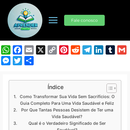
Fale conosco
WhatsApp
Facebook
Email
X
Copy
Pinterest
Reddit
Telegra
Linke
Tu
Link
Messenger
Twitter
Share
Índice
Como Transformar Sua Vida Sem Sacrifícios: O
Guia Completo Para Uma Vida Saudável e Feliz
Por Que Tantas Pessoas Desistem de Ter uma
Vida Saudável?
Qual é o Verdadeiro Significado de Ser
Saudável?