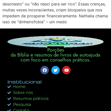
desonesto” ou “não nasci para ser rico”. Essas crenças,
muitas vezes inconscientes, criam bloqueios que nos
impedem de prosperar financeiramente. Nathalia chama
isso de “dinheirofobia” – um medo
Porções
da Bíblia e resumos de livros de autoajuda
com foco em conselhos práticos.
Institucional
Home
Sobre nós
Resumos práticos
Pesquisa
Contato