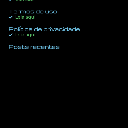
Termos de uso
Leia aqui
Política de privacidade
Leia aqui
Posts recentes
A Regra 10X: O Diferencial Decisivo Entre o Sucesso
e o Fracasso nos Negócios e na Vida
dezembro 5, 2025
Inteligência Visual: Aprenda a Arte da Percepção e