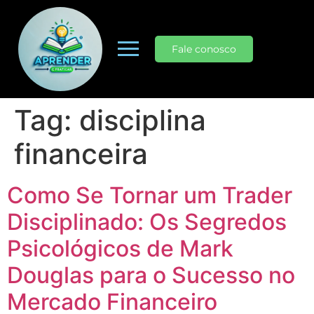
Fale conosco
Tag:
disciplina
financeira
Como Se Tornar um Trader
Disciplinado: Os Segredos
Psicológicos de Mark
Douglas para o Sucesso no
Mercado Financeiro