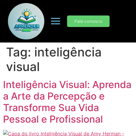
Fale conosco
Tag:
inteligência
visual
Inteligência Visual: Aprenda
a Arte da Percepção e
Transforme Sua Vida
Pessoal e Profissional