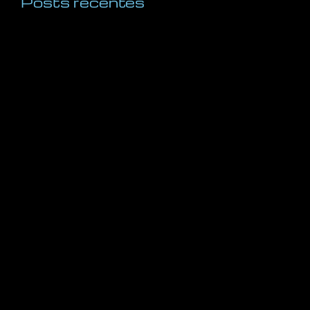
Posts recentes
A Regra 10X: O Diferencial Decisivo Entre o Sucesso
e o Fracasso nos Negócios e na Vida
dezembro 5, 2025
Inteligência Visual: Aprenda a Arte da Percepção e
Transforme Sua Vida Pessoal e Profissional
novembro 23, 2025