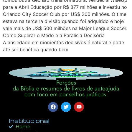
para a Abril Educação por R$ 877 milhões e investiu no
Orlando City Soccer Club por US$ 200 milhões. O time
estava na terceira divisão quando foi adquirido e hoje
vale mais de US$ 500 milhões na Major League Soccer.
Como Superar o Medo e a Paralisia Decisória
A ansiedade em momentos decisivos é natural e pode
até ser benéfica quando bem
Porções
da Bíblia e resumos de livros de autoajuda
com foco em conselhos práticos.
Institucional
Home