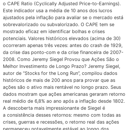
o CAPE Ratio (Cyclically Adjusted Price-to-Earnings).
Este indicador usa a média de 10 anos dos lucros
ajustados pela inflação para avaliar se o mercado está
sobrevalorizado ou subvalorizado. O CAPE tem se
mostrado eficaz em identificar bolhas e crises
potenciais. Valores históricos elevados (acima de 30)
ocorreram apenas três vezes: antes do crash de 1929,
da crise das ponto-com e da crise financeira de 2007-
2008. Como Jeremy Siegel Provou que Ações São o
Melhor Investimento de Longo Prazo? Jeremy Siegel,
autor de “Stocks for the Long Run”, compilou dados
históricos de mais de 200 anos para provar que as
ações são o ativo mais rentável no longo prazo. Seus
dados mostram que ações americanas geraram retorno
real médio de 6,8% ao ano após a inflação desde 1802.
A descoberta mais impressionante de Siegel é
a consistência desses retornos: mesmo com todas as
crises, guerras e recessões, o retorno real das ações
permaneceu notavelmente estável ao longo dos