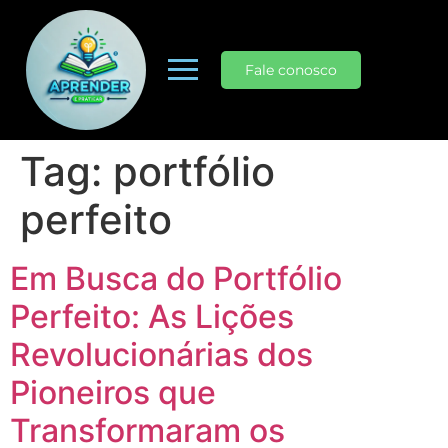
Fale conosco
Tag:
portfólio
perfeito
Em Busca do Portfólio
Perfeito: As Lições
Revolucionárias dos
Pioneiros que
Transformaram os