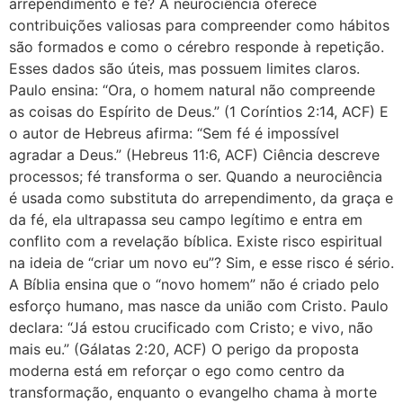
arrependimento e fé? A neurociência oferece
contribuições valiosas para compreender como hábitos
são formados e como o cérebro responde à repetição.
Esses dados são úteis, mas possuem limites claros.
Paulo ensina: “Ora, o homem natural não compreende
as coisas do Espírito de Deus.” (1 Coríntios 2:14, ACF) E
o autor de Hebreus afirma: “Sem fé é impossível
agradar a Deus.” (Hebreus 11:6, ACF) Ciência descreve
processos; fé transforma o ser. Quando a neurociência
é usada como substituta do arrependimento, da graça e
da fé, ela ultrapassa seu campo legítimo e entra em
conflito com a revelação bíblica. Existe risco espiritual
na ideia de “criar um novo eu”? Sim, e esse risco é sério.
A Bíblia ensina que o “novo homem” não é criado pelo
esforço humano, mas nasce da união com Cristo. Paulo
declara: “Já estou crucificado com Cristo; e vivo, não
mais eu.” (Gálatas 2:20, ACF) O perigo da proposta
moderna está em reforçar o ego como centro da
transformação, enquanto o evangelho chama à morte