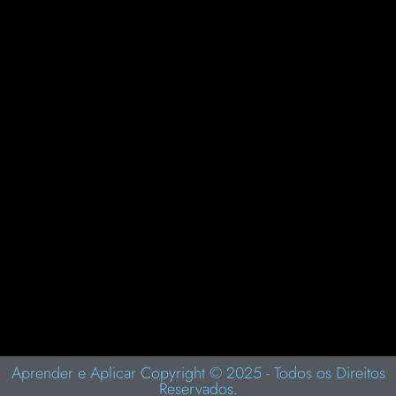
Inteligência Visual: Aprenda a Arte da Percepção e
Transforme Sua Vida Pessoal e Profissional
novembro 23, 2025
Como Aumentar a Capacidade do Seu Cérebro:
Dicas Práticas de Joe Dispenza para Desbloquear
Seu Potencial Mental
novembro 8, 2025
Aprender e Aplicar Copyright © 2025 - Todos os Direitos
Reservados.