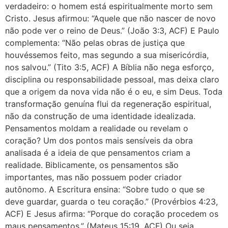
verdadeiro: o homem está espiritualmente morto sem
Cristo. Jesus afirmou: “Aquele que não nascer de novo
não pode ver o reino de Deus.” (João 3:3, ACF) E Paulo
complementa: “Não pelas obras de justiça que
houvéssemos feito, mas segundo a sua misericórdia,
nos salvou.” (Tito 3:5, ACF) A Bíblia não nega esforço,
disciplina ou responsabilidade pessoal, mas deixa claro
que a origem da nova vida não é o eu, e sim Deus. Toda
transformação genuína flui da regeneração espiritual,
não da construção de uma identidade idealizada.
Pensamentos moldam a realidade ou revelam o
coração? Um dos pontos mais sensíveis da obra
analisada é a ideia de que pensamentos criam a
realidade. Biblicamente, os pensamentos são
importantes, mas não possuem poder criador
autônomo. A Escritura ensina: “Sobre tudo o que se
deve guardar, guarda o teu coração.” (Provérbios 4:23,
ACF) E Jesus afirma: “Porque do coração procedem os
maus pensamentos.” (Mateus 15:19, ACF) Ou seja,